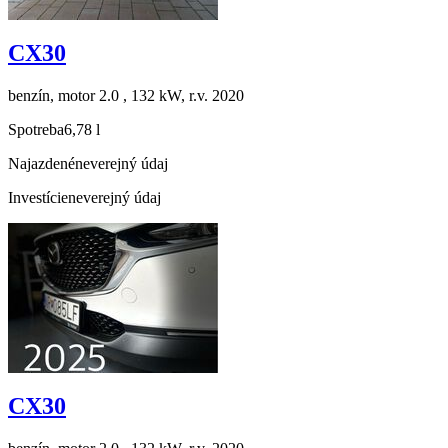
CX30
benzín, motor 2.0 , 132 kW, r.v. 2020
Spotreba
6,78 l
Najazdené
neverejný údaj
Investície
neverejný údaj
CX30