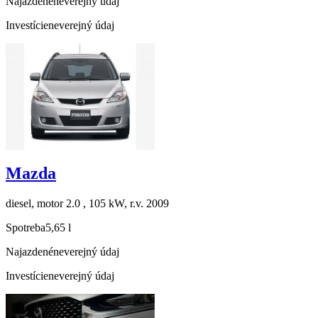
Najazdené
neverejný údaj
Investície
neverejný údaj
Mazda
diesel, motor 2.0 , 105 kW, r.v. 2009
Spotreba
5,65 l
Najazdené
neverejný údaj
Investície
neverejný údaj