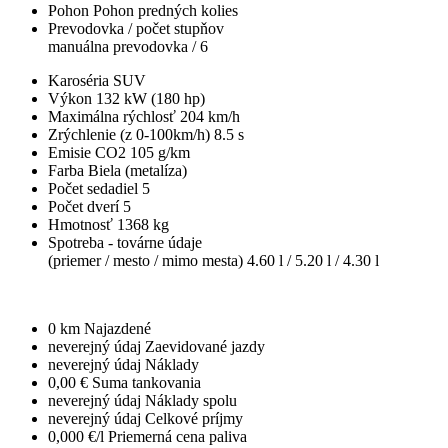
Pohon
Pohon predných kolies
Prevodovka / počet stupňov
manuálna prevodovka / 6
Karoséria
SUV
Výkon
132 kW (180 hp)
Maximálna rýchlosť
204 km/h
Zrýchlenie (z 0-100km/h)
8.5 s
Emisie CO2
105 g/km
Farba
Biela (metalíza)
Počet sedadiel
5
Počet dverí
5
Hmotnosť
1368 kg
Spotreba - továrne údaje
(priemer / mesto / mimo mesta)
4.60 l / 5.20 l / 4.30 l
0 km
Najazdené
neverejný údaj
Zaevidované jazdy
neverejný údaj
Náklady
0,00 €
Suma tankovania
neverejný údaj
Náklady spolu
neverejný údaj
Celkové príjmy
0,000 €/l
Priemerná cena paliva