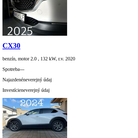
CX30
benzín, motor 2.0 , 132 kW, r.v. 2020
Spotreba
---
Najazdené
neverejný údaj
Investície
neverejný údaj