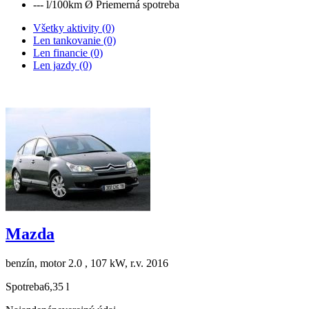
--- l/100km
Ø Priemerná spotreba
Všetky aktivity (0)
Len tankovanie (0)
Len financie (0)
Len jazdy (0)
Mazda
benzín, motor 2.0 , 107 kW, r.v. 2016
Spotreba
6,35 l