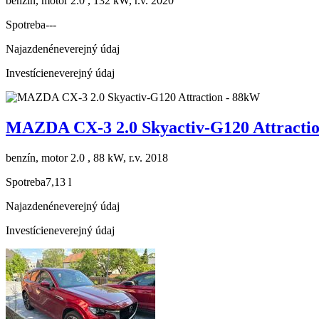
benzín, motor 2.0 , 132 kW, r.v. 2020
Spotreba
---
Najazdené
neverejný údaj
Investície
neverejný údaj
MAZDA CX-3 2.0 Skyactiv-G120 Attracti
benzín, motor 2.0 , 88 kW, r.v. 2018
Spotreba
7,13 l
Najazdené
neverejný údaj
Investície
neverejný údaj